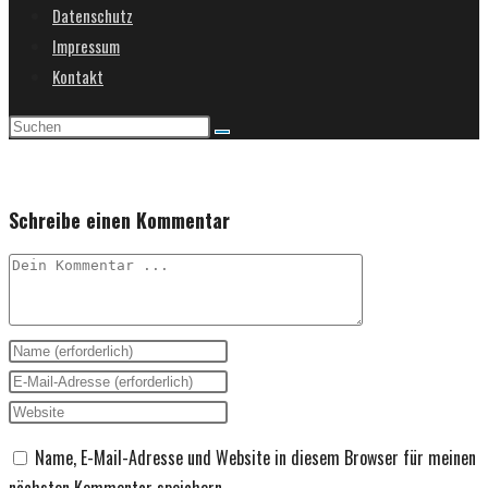
Datenschutz
umschalten
Impressum
Kontakt
Schreibe einen Kommentar
Kommentieren
Gib
deinen
Gib
Namen
deine
Gib
oder
E-
deine
Name, E-Mail-Adresse und Website in diesem Browser für meinen
Benutzernamen
Mail-
Website-