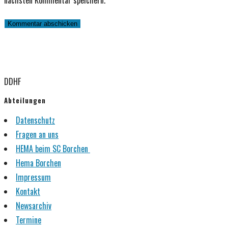
nächsten Kommentar speichern.
zum
Adresse
URL
Kommentieren
zum
ein
ein
Kommentieren
(optional)
ein
DDHF
Abteilungen
Datenschutz
Fragen an uns
HEMA beim SC Borchen
Hema Borchen
Impressum
Kontakt
Newsarchiv
Termine