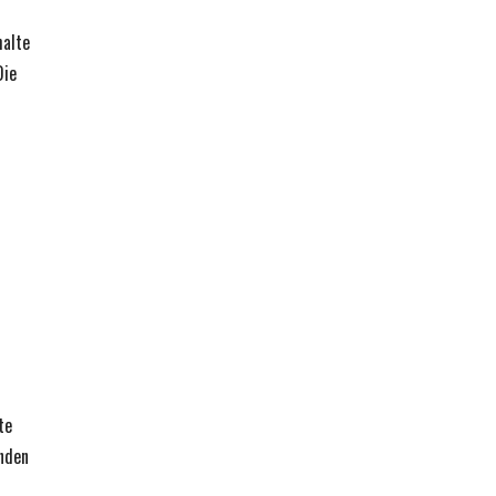
halte
Die
r
te
enden