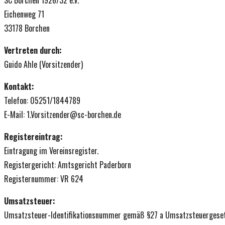
SC Borchen 1926/32 e.V.
Eichenweg 71
UMSCHALTEN
33178 Borchen
Vertreten durch:
Guido Ahle (Vorsitzender)
Kontakt:
Telefon: 05251/1844789
E-Mail: 1.Vorsitzender@sc-borchen.de
Registereintrag:
Eintragung im Vereinsregister.
Registergericht: Amtsgericht Paderborn
Registernummer: VR 624
Umsatzsteuer:
Umsatzsteuer-Identifikationsnummer gemäß §27 a Umsatzsteuergeset