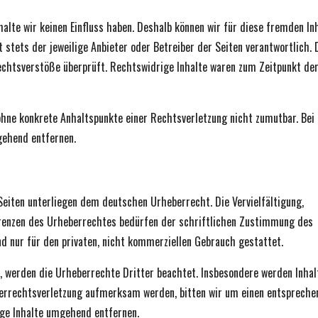
halte wir keinen Einfluss haben. Deshalb können wir für diese fremden In
 stets der jeweilige Anbieter oder Betreiber der Seiten verantwortlich. 
echtsverstöße überprüft. Rechtswidrige Inhalte waren zum Zeitpunkt de
 ohne konkrete Anhaltspunkte einer Rechtsverletzung nicht zumutbar. Bei
gehend entfernen.
 Seiten unterliegen dem deutschen Urheberrecht. Die Vervielfältigung,
Grenzen des Urheberrechtes bedürfen der schriftlichen Zustimmung des
ind nur für den privaten, nicht kommerziellen Gebrauch gestattet.
en, werden die Urheberrechte Dritter beachtet. Insbesondere werden Inhal
eberrechtsverletzung aufmerksam werden, bitten wir um einen entsprech
ige Inhalte umgehend entfernen.