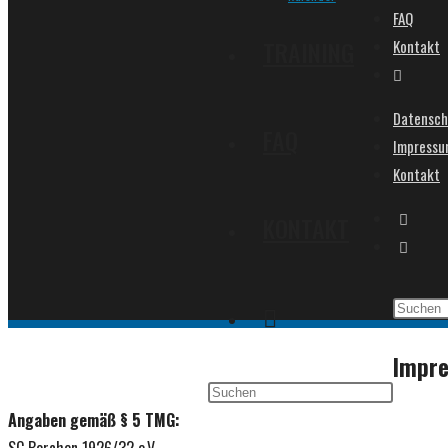
FAQ
TRAINING
Kontakt
Website-
Suche
Datensch
umschalt
FAQ
Impress
Kontakt
KONTAKT
WEBSITE-
Impr
SUCHE
Angaben gemäß § 5 TMG: