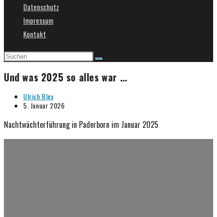
Datenschutz
umschalten
Impressum
Kontakt
Und was 2025 so alles war …
Beitrags-
Ulrich Blex
Autor:
Beitrag
5. Januar 2026
veröffentlicht:
Nachtwächterführung in Paderborn im Januar 2025