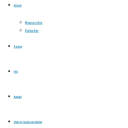
Aktuell
Newsarchiv
Kalender
Training
FAQ
Kontakt
Website-Suche umschalten