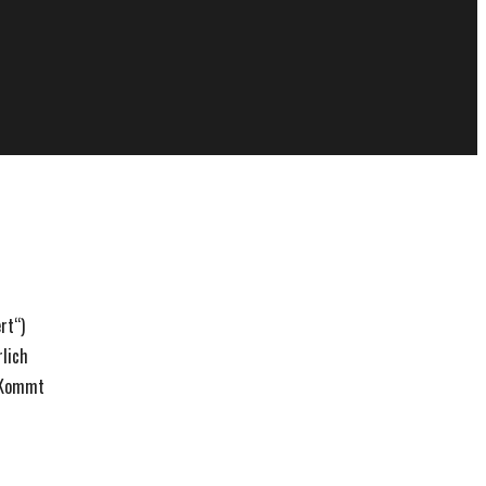
rt“)
rlich
Kommt