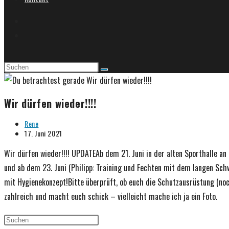
Wir dürfen wieder!!!!
Beitrags-
Rene
Autor:
Beitrag
17. Juni 2021
veröffentlicht:
Wir dürfen wieder!!!! UPDATEAb dem 21. Juni in der alten Sporthalle a
und ab dem 23. Juni (Philipp: Training und Fechten mit dem langen Sch
mit Hygienekonzept!Bitte überprüft, ob euch die Schutzausrüstung (no
zahlreich und macht euch schick – vielleicht mache ich ja ein Foto.