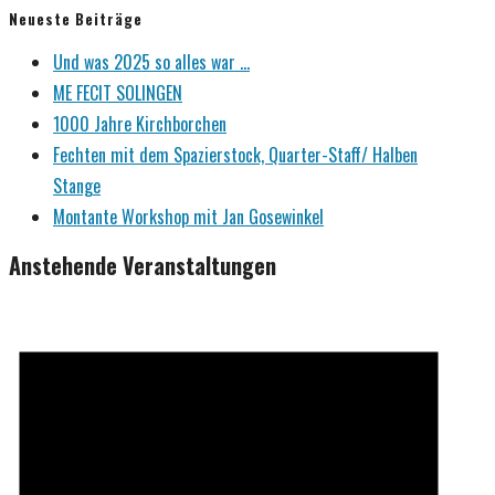
Neueste Beiträge
Und was 2025 so alles war …
ME FECIT SOLINGEN
1000 Jahre Kirchborchen
Fechten mit dem Spazierstock, Quarter-Staff/ Halben
Stange
Montante Workshop mit Jan Gosewinkel
Anstehende Veranstaltungen