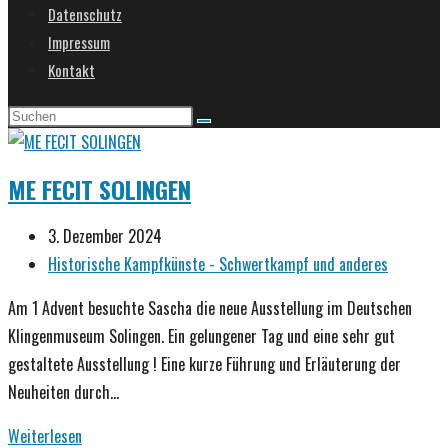
Datenschutz
umschalten
Impressum
Kontakt
ME FECIT SOLINGEN
Beitrag
3. Dezember 2024
veröffentlicht:
Beitrags-
Historische Kampfkünste - Schwertkampf und anderes
Kategorie:
Am 1 Advent besuchte Sascha die neue Ausstellung im Deutschen
Klingenmuseum Solingen. Ein gelungener Tag und eine sehr gut
gestaltete Ausstellung ! Eine kurze Führung und Erläuterung der
Neuheiten durch…
ME
Weiterlesen