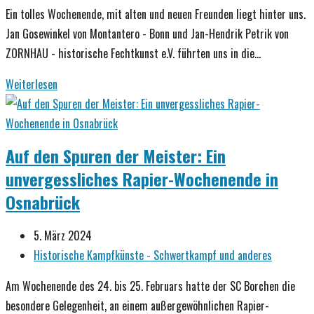
Ein tolles Wochenende, mit alten und neuen Freunden liegt hinter uns.
Jan Gosewinkel von Montantero - Bonn und Jan-Hendrik Petrik von
ZORNHAU - historische Fechtkunst e.V. führten uns in die…
Montante
Weiterlesen
Workshop
mit
Jan
Auf den Spuren der Meister: Ein
Gosewinkel
unvergessliches Rapier-Wochenende in
Osnabrück
Beitrag
5. März 2024
veröffentlicht:
Beitrags-
Historische Kampfkünste - Schwertkampf und anderes
Kategorie:
Am Wochenende des 24. bis 25. Februars hatte der SC Borchen die
besondere Gelegenheit, an einem außergewöhnlichen Rapier-