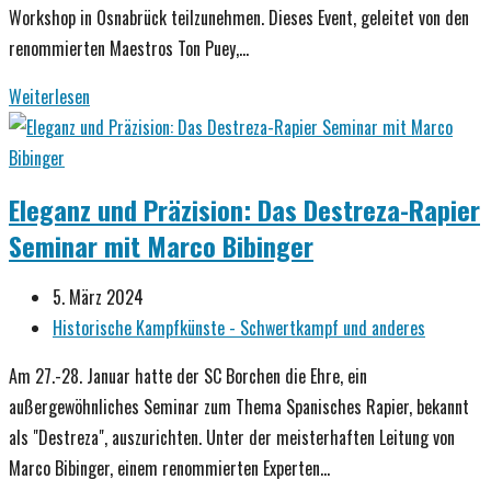
Workshop in Osnabrück teilzunehmen. Dieses Event, geleitet von den
renommierten Maestros Ton Puey,…
Auf
Weiterlesen
den
Spuren
der
Eleganz und Präzision: Das Destreza-Rapier
Meister:
Seminar mit Marco Bibinger
Ein
unvergessliches
Beitrag
5. März 2024
Rapier-
veröffentlicht:
Beitrags-
Historische Kampfkünste - Schwertkampf und anderes
Wochenende
Kategorie:
in
Am 27.-28. Januar hatte der SC Borchen die Ehre, ein
Osnabrück
außergewöhnliches Seminar zum Thema Spanisches Rapier, bekannt
als "Destreza", auszurichten. Unter der meisterhaften Leitung von
Marco Bibinger, einem renommierten Experten…