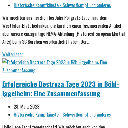
den
veröffentlicht:
Beitrags-
Historische Kampfkünste - Schwertkampf und anderes
Paderborn
Kategorie:
Wombats
Wir möchten uns herzlich bei Julia Pongratz-Lauer und dem
und
Westfalen-Blatt bedanken, die kürzlich einen faszinierenden Artikel
dem
über unsere einzigartige HEMA-Abteilung (Historical European Martial
SC
Arts) beim SC Borchen veröffentlicht haben. Der…
Borchen
HEMA
Weiterlesen
beim
SC
Borchen:
Erfolgreiche Destreza Tage 2023 in Böhl-
Ein
Iggelheim: Eine Zusammenfassung
besonderer
Sport
Beitrag
28. März 2023
im
veröffentlicht:
Beitrags-
Historische Kampfkünste - Schwertkampf und anderes
Rampenlicht
Kategorie:
Hallo liebe Fechtgemeinschaft! Wir möchten euch von den