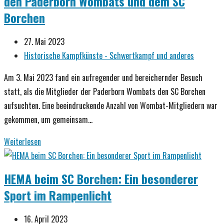
den Paderborn Wombats und dem SC
beim
Borchen
SC
Borchen!
Beitrag
27. Mai 2023
veröffentlicht:
Beitrags-
Historische Kampfkünste - Schwertkampf und anderes
Kategorie:
Am 3. Mai 2023 fand ein aufregender und bereichernder Besuch
statt, als die Mitglieder der Paderborn Wombats den SC Borchen
aufsuchten. Eine beeindruckende Anzahl von Wombat-Mitgliedern war
gekommen, um gemeinsam…
HEMA
Weiterlesen
trifft
auf
HEMA beim SC Borchen: Ein besonderer
MMA:
Sport im Rampenlicht
Austausch
zwischen
Beitrag
16. April 2023