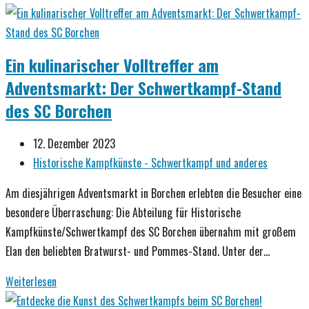
Kämpfe
und
neue
Ein kulinarischer Volltreffer am
Erfahrungen:
Adventsmarkt: Der Schwertkampf-Stand
SC
des SC Borchen
Borchen
glänzt
Beitrag
12. Dezember 2023
beim
veröffentlicht:
Beitrags-
Historische Kampfkünste - Schwertkampf und anderes
Anfängerturnier
Kategorie:
in
Am diesjährigen Adventsmarkt in Borchen erlebten die Besucher eine
Witten
besondere Überraschung: Die Abteilung für Historische
Kampfkünste/Schwertkampf des SC Borchen übernahm mit großem
Elan den beliebten Bratwurst- und Pommes-Stand. Unter der…
Ein
Weiterlesen
kulinarischer