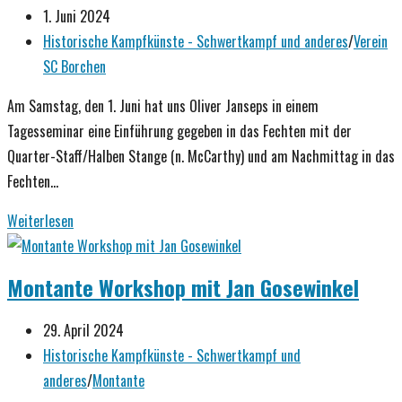
Beitrag
1. Juni 2024
veröffentlicht:
Beitrags-
Historische Kampfkünste - Schwertkampf und anderes
/
Verein
Kategorie:
SC Borchen
Am Samstag, den 1. Juni hat uns Oliver Janseps in einem
Tagesseminar eine Einführung gegeben in das Fechten mit der
Quarter-Staff/Halben Stange (n. McCarthy) und am Nachmittag in das
Fechten…
Fechten
Weiterlesen
mit
dem
Montante Workshop mit Jan Gosewinkel
Spazierstock,
Quarter-
Beitrag
29. April 2024
Staff/
veröffentlicht:
Beitrags-
Historische Kampfkünste - Schwertkampf und
Halben
Kategorie:
anderes
/
Montante
Stange