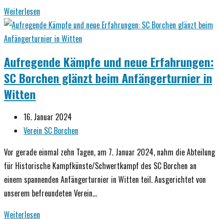
Eleganz
Weiterlesen
und
Präzision:
Das
Aufregende Kämpfe und neue Erfahrungen:
Destreza-
SC Borchen glänzt beim Anfängerturnier in
Rapier
Witten
Seminar
mit
Beitrag
16. Januar 2024
Marco
veröffentlicht:
Beitrags-
Verein SC Borchen
Bibinger
Kategorie:
Vor gerade einmal zehn Tagen, am 7. Januar 2024, nahm die Abteilung
für Historische Kampfkünste/Schwertkampf des SC Borchen an
einem spannenden Anfängerturnier in Witten teil. Ausgerichtet von
unserem befreundeten Verein…
Aufregende
Weiterlesen