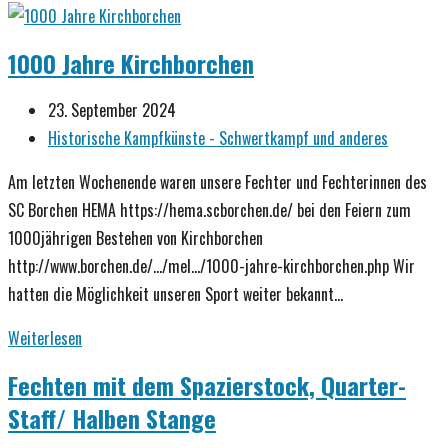
FECIT
SOLINGEN
1000 Jahre Kirchborchen
Beitrag
23. September 2024
veröffentlicht:
Beitrags-
Historische Kampfkünste - Schwertkampf und anderes
Kategorie:
Am letzten Wochenende waren unsere Fechter und Fechterinnen des
SC Borchen HEMA https://hema.scborchen.de/ bei den Feiern zum
1000jährigen Bestehen von Kirchborchen
http://www.borchen.de/.../mel.../1000-jahre-kirchborchen.php Wir
hatten die Möglichkeit unseren Sport weiter bekannt…
1000
Weiterlesen
Jahre
Fechten mit dem Spazierstock, Quarter-
Kirchborchen
Staff/ Halben Stange