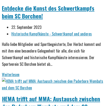
Volltreffer
Entdecke die Kunst des Schwertkampfs
am
beim SC Borchen!
Adventsmarkt:
Der
Beitrag
22. September 2023
Schwertkampf-
veröffentlicht:
Beitrags-
Historische Kampfkünste - Schwertkampf und anderes
Stand
Kategorie:
des
Hallo liebe Mitglieder und Sportbegeisterte, Der Herbst kommt und
SC
mit ihm eine besondere Gelegenheit für alle, die sich für
Borchen
Schwertkampf und historische Kampfkünste interessieren. Der
Sportverein SC Borchen bietet ab…
Entdecke
Weiterlesen
die
Kunst
des
HEMA trifft auf MMA: Austausch zwischen
Schwertkampfs