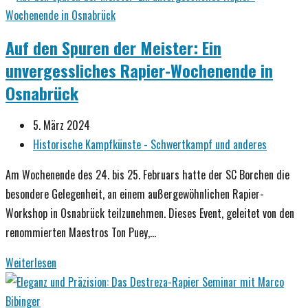
mit
Jan
Auf den Spuren der Meister: Ein
Gosewinkel
unvergessliches Rapier-Wochenende in
Osnabrück
Beitrag
5. März 2024
veröffentlicht:
Beitrags-
Historische Kampfkünste - Schwertkampf und anderes
Kategorie:
Am Wochenende des 24. bis 25. Februars hatte der SC Borchen die
besondere Gelegenheit, an einem außergewöhnlichen Rapier-
Workshop in Osnabrück teilzunehmen. Dieses Event, geleitet von den
renommierten Maestros Ton Puey,…
Auf
Weiterlesen
den
Spuren