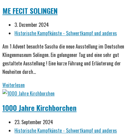
2025
ME FECIT SOLINGEN
so
alles
Beitrag
3. Dezember 2024
war
veröffentlicht:
Beitrags-
Historische Kampfkünste - Schwertkampf und anderes
…
Kategorie:
Am 1 Advent besuchte Sascha die neue Ausstellung im Deutschen
Klingenmuseum Solingen. Ein gelungener Tag und eine sehr gut
gestaltete Ausstellung ! Eine kurze Führung und Erläuterung der
Neuheiten durch…
ME
Weiterlesen
FECIT
SOLINGEN
1000 Jahre Kirchborchen
Beitrag
23. September 2024
veröffentlicht:
Beitrags-
Historische Kampfkünste - Schwertkampf und anderes