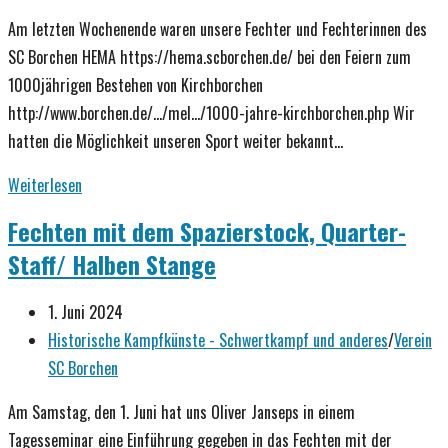
Kategorie:
Am letzten Wochenende waren unsere Fechter und Fechterinnen des
SC Borchen HEMA https://hema.scborchen.de/ bei den Feiern zum
1000jährigen Bestehen von Kirchborchen
http://www.borchen.de/.../mel.../1000-jahre-kirchborchen.php Wir
hatten die Möglichkeit unseren Sport weiter bekannt…
1000
Weiterlesen
Jahre
Fechten mit dem Spazierstock, Quarter-
Kirchborchen
Staff/ Halben Stange
Beitrag
1. Juni 2024
veröffentlicht:
Beitrags-
Historische Kampfkünste - Schwertkampf und anderes
/
Verein
Kategorie:
SC Borchen
Am Samstag, den 1. Juni hat uns Oliver Janseps in einem
Tagesseminar eine Einführung gegeben in das Fechten mit der