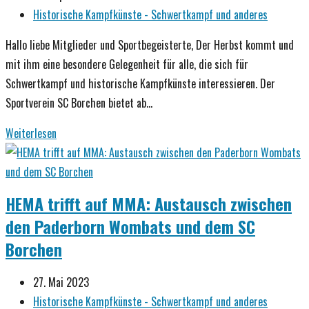
Schwertkampf-
veröffentlicht:
Beitrags-
Historische Kampfkünste - Schwertkampf und anderes
Stand
Kategorie:
des
Hallo liebe Mitglieder und Sportbegeisterte, Der Herbst kommt und
SC
mit ihm eine besondere Gelegenheit für alle, die sich für
Borchen
Schwertkampf und historische Kampfkünste interessieren. Der
Sportverein SC Borchen bietet ab…
Entdecke
Weiterlesen
die
Kunst
des
HEMA trifft auf MMA: Austausch zwischen
Schwertkampfs
den Paderborn Wombats und dem SC
beim
Borchen
SC
Borchen!
Beitrag
27. Mai 2023
veröffentlicht:
Beitrags-
Historische Kampfkünste - Schwertkampf und anderes