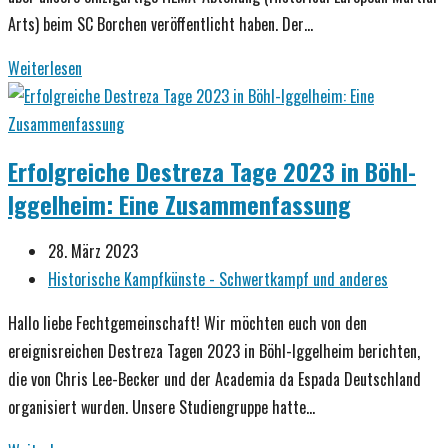
SC
Arts) beim SC Borchen veröffentlicht haben. Der…
Borchen
HEMA
Weiterlesen
beim
SC
Borchen:
Erfolgreiche Destreza Tage 2023 in Böhl-
Ein
Iggelheim: Eine Zusammenfassung
besonderer
Sport
Beitrag
28. März 2023
im
veröffentlicht:
Beitrags-
Historische Kampfkünste - Schwertkampf und anderes
Rampenlicht
Kategorie:
Hallo liebe Fechtgemeinschaft! Wir möchten euch von den
ereignisreichen Destreza Tagen 2023 in Böhl-Iggelheim berichten,
die von Chris Lee-Becker und der Academia da Espada Deutschland
organisiert wurden. Unsere Studiengruppe hatte…