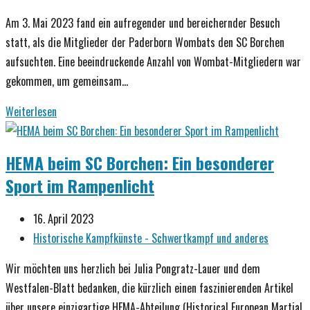
Kategorie:
Am 3. Mai 2023 fand ein aufregender und bereichernder Besuch
statt, als die Mitglieder der Paderborn Wombats den SC Borchen
aufsuchten. Eine beeindruckende Anzahl von Wombat-Mitgliedern war
gekommen, um gemeinsam…
HEMA
Weiterlesen
trifft
auf
HEMA beim SC Borchen: Ein besonderer
MMA:
Sport im Rampenlicht
Austausch
zwischen
Beitrag
16. April 2023
den
veröffentlicht:
Beitrags-
Historische Kampfkünste - Schwertkampf und anderes
Paderborn
Kategorie:
Wombats
Wir möchten uns herzlich bei Julia Pongratz-Lauer und dem
und
Westfalen-Blatt bedanken, die kürzlich einen faszinierenden Artikel
dem
über unsere einzigartige HEMA-Abteilung (Historical European Martial