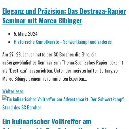
der
Eleganz und Präzision: Das Destreza-Rapier
Meister:
Seminar mit Marco Bibinger
Ein
unvergessliches
Beitrag
5. März 2024
Rapier-
veröffentlicht:
Beitrags-
Historische Kampfkünste - Schwertkampf und anderes
Wochenende
Kategorie:
in
Am 27.-28. Januar hatte der SC Borchen die Ehre, ein
Osnabrück
außergewöhnliches Seminar zum Thema Spanisches Rapier, bekannt
als "Destreza", auszurichten. Unter der meisterhaften Leitung von
Marco Bibinger, einem renommierten Experten…
Eleganz
Weiterlesen
und
Präzision:
Das
Ein kulinarischer Volltreffer am
Destreza-