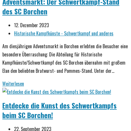
Adventsmarkt: Der Schwertkampf-Stand
Rapier
des SC Borchen
Seminar
mit
Beitrag
12. Dezember 2023
Marco
veröffentlicht:
Beitrags-
Historische Kampfkünste - Schwertkampf und anderes
Bibinger
Kategorie:
Am diesjährigen Adventsmarkt in Borchen erlebten die Besucher eine
besondere Überraschung: Die Abteilung für Historische
Kampfkünste/Schwertkampf des SC Borchen übernahm mit großem
Elan den beliebten Bratwurst- und Pommes-Stand. Unter der…
Ein
Weiterlesen
kulinarischer
Volltreffer
Entdecke die Kunst des Schwertkampfs
am
beim SC Borchen!
Adventsmarkt:
Der
Beitrag
22. September 2023