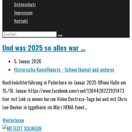
Datenschutz
umschalten
Impressum
Kontakt
Und was 2025 so alles war …
Beitrag
5. Januar 2026
veröffentlicht:
Beitrags-
Historische Kampfkünste - Schwertkampf und anderes
Kategorie:
Nachtwächterführung in Paderborn im Januar 2025 Offene Halle am
15./16. Januar https://www.facebook.com/reel/1384428222931473
hier mit Link zu einem kurzen Video Destreza-Tage bei und mit Chris
Lee-Becker in Iggelheim im März HEMA-Event…
Und
Weiterlesen
was