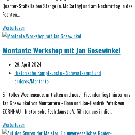
Quarter-Staff/Halben Stange (n. McCarthy) und am Nachmittag in das
Fechten…
Fechten
Weiterlesen
mit
dem
Montante Workshop mit Jan Gosewinkel
Spazierstock,
Quarter-
Beitrag
29. April 2024
Staff/
veröffentlicht:
Beitrags-
Historische Kampfkünste - Schwertkampf und
Halben
Kategorie:
anderes
/
Montante
Stange
Ein tolles Wochenende, mit alten und neuen Freunden liegt hinter uns.
Jan Gosewinkel von Montantero - Bonn und Jan-Hendrik Petrik von
ZORNHAU - historische Fechtkunst e.V. führten uns in die…
Montante
Weiterlesen
Workshop