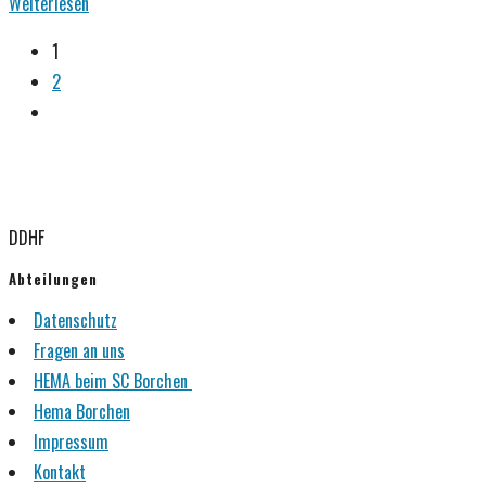
Erfolgreiche
Weiterlesen
Destreza
1
Tage
2
2023
Gehe
in
zur
Böhl-
nächsten
Iggelheim:
Seite
Eine
DDHF
Zusammenfassung
Abteilungen
Datenschutz
Fragen an uns
HEMA beim SC Borchen
Hema Borchen
Impressum
Kontakt